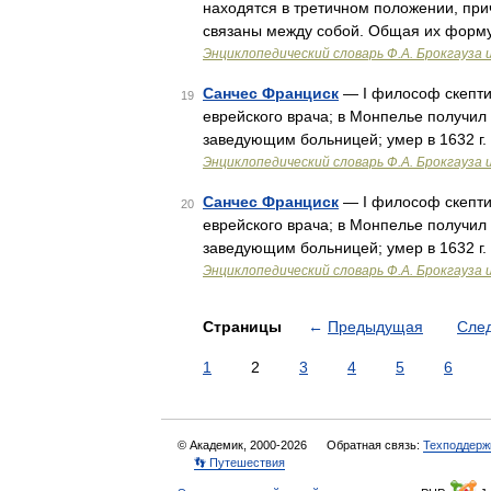
находятся в третичном положении, пр
связаны между собой. Общая их форм
Энциклопедический словарь Ф.А. Брокгауза 
Санчес Франциск
— I философ скептик 
19
еврейского врача; в Монпелье получил
заведующим больницей; умер в 1632 г.
Энциклопедический словарь Ф.А. Брокгауза 
Санчес Франциск
— I философ скептик 
20
еврейского врача; в Монпелье получил
заведующим больницей; умер в 1632 г.
Энциклопедический словарь Ф.А. Брокгауза 
Страницы
←
Предыдущая
Сле
1
2
3
4
5
6
© Академик, 2000-2026
Обратная связь:
Техподдерж
👣 Путешествия