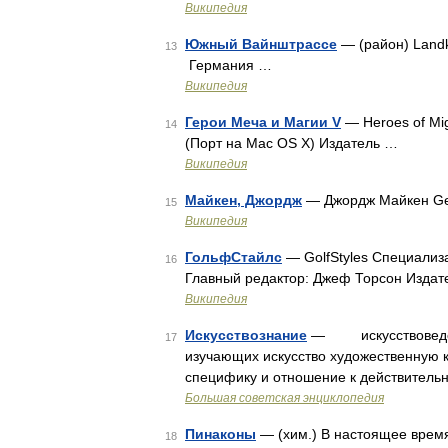
Википедия
Южный Вайнштрассе
— (район) Landk
13
Германия …
Википедия
Герои Меча и Магии V
— Heroes of Mig
14
(Порт на Mac OS X) Издатель …
Википедия
Майкен, Джордж
— Джордж Майкен Geo
15
Википедия
ГольфСтайлс
— GolfStyles Специализ
16
Главный редактор: Джеф Торсон Издат
Википедия
Искусствознание
— искусствоведени
17
изучающих искусство художественную к
специфику и отношение к действительн
Большая советская энциклопедия
Пинаконы
— (хим.) В настоящее время
18