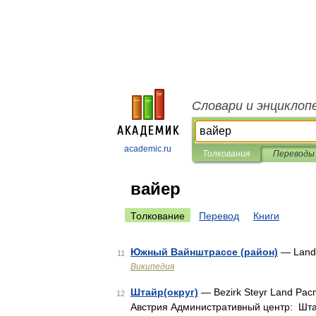
Словари и энциклоп
academic.ru
Толкования
Переводы
вайер
Толкование
Перевод
Книги
Южный Вайнштрассе (район)
— Landk
11
Википедия
Штайр(округ)
— Bezirk Steyr Land Ра
12
Австрия Административный центр: Шт