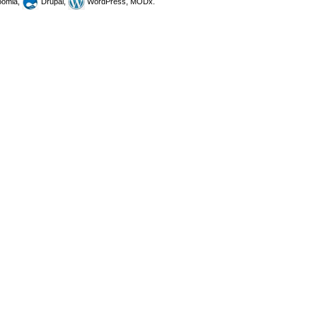
omla,
Drupal,
WordPress, MODx.