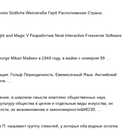
reis Südliche Weinstraße Герб Расположение Страна:
ht and Magic V Разработчик Nival Interactive Freeverse Software
rge Mikan Майкен в 1944 году, в майке с номером 99 …
ация: Гольф Периодичность: Ежемесячный Язык: Английский
ель …
е, в широком смысле комплекс общественных наук,
ультуру общества в целом и отдельные виды искусства, их
ости, их возникновение и закономерности&#8230; …
 П. называют группу гликолей, у которых оба водные остатка