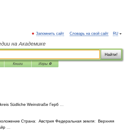
Запомнить сайт
Словарь на свой сайт
RU
едии на Академике
Найти!
Книги
Игры ⚽
reis Südliche Weinstraße Герб …
сположение Страна: Австрия Федеральная земля: Верхняя
айр …