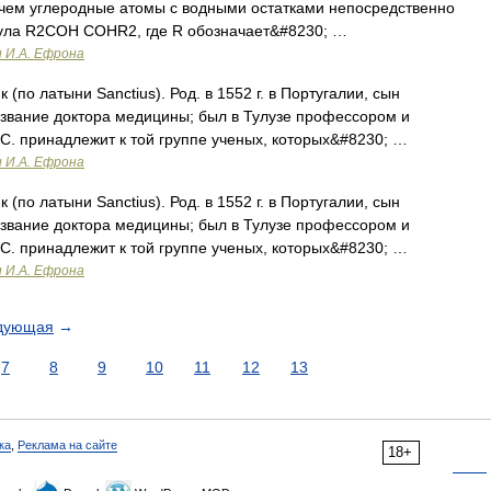
ичем углеродные атомы с водными остатками непосредственно
ула R2COH COHR2, где R обозначает&#8230; …
и И.А. Ефрона
(по латыни Sanctius). Род. в 1552 г. в Португалии, сын
 звание доктора медицины; был в Тулузе профессором и
 С. принадлежит к той группе ученых, которых&#8230; …
и И.А. Ефрона
(по латыни Sanctius). Род. в 1552 г. в Португалии, сын
 звание доктора медицины; был в Тулузе профессором и
 С. принадлежит к той группе ученых, которых&#8230; …
и И.А. Ефрона
дующая
→
7
8
9
10
11
12
13
ка
,
Реклама на сайте
18+